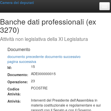
Camera dei deputati
Togg
Banche dati professionali (ex
3270)
Attività non legislativa della XI Legislatura
Documento
documento precedente
documento successivo
pagina successiva
15
Id:
ADE000000015
Documento:
23
Operazione:
PCOSTRE
Codice
Attività:
Interventi del Presidente dell'Assemblea in
Attività:
materia costituzionale e regolamentare e sui
rapporti con il Senato e con il Governo