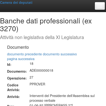
Camera dei deputati
Togg
Banche dati professionali (ex
3270)
Attività non legislativa della XI Legislatura
Documento
documento precedente
documento successivo
pagina successiva
18
Id:
ADE000000018
Documento:
27
Operazione:
PPROVER
Codice
Attività:
Interventi del Presidente dell'Assemblea sul
Attività:
processo verbale
01-06-92 [PPROVERASS 27]